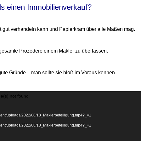
ls einen Immobilienverkauf?
rst gut verhandeln kann und Papierkram über alle Maßen mag.
s gesamte Prozedere einem Makler zu überlassen.
gute Gründe – man sollte sie bloß im Voraus kennen...
ce(s) not found
ontent/uploads/2022/08/18_Maklerbeteiligung.mp4?_=1
ontent/uploads/2022/08/18_Maklerbeteiligung.mp4?_=1