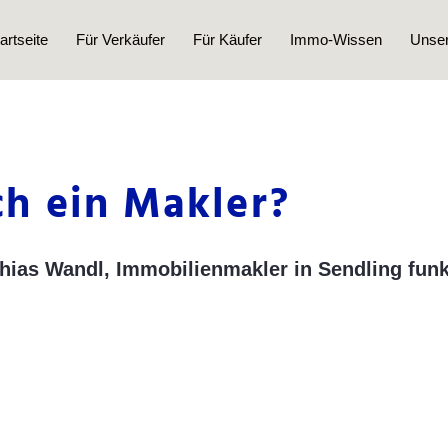
artseite
Für Verkäufer
Für Käufer
Immo-Wissen
Unser
ch ein Makler?
ias Wandl, Immobilienmakler in Sendling funkti