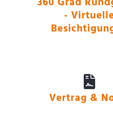
360 Grad Rund
- Virtuell
Besichtigun
Vertrag & Nota
Vertrag & N